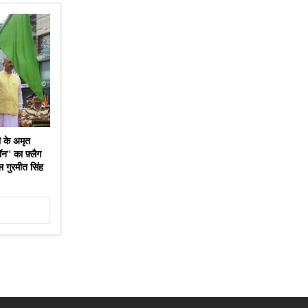
 के अमृत
’’ का फ़्लैग
 गुरमीत सिंह