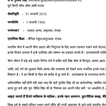
ले ज गुरमीत सिंह
, पीवीएसएम,यूवाईएसएम,एवीएसएम,वीएसएम(से नि)
पूर्व डिप्टी चीफ ऑफ आर्मी स्टाफ
सेवानिवृति
– 31 जनवरी 2016
जन्मतिथि
– 1 फरवरी 1956
जन्मस्थान
– जलाल उस्मा, अमृतसर, पंजाब
प्रारंभिक शिक्षा
– सैनिक स्कूल,कपूरथला, पंजाब
भारतीय सेना में अपनी सैन्य दक्षता और निपुणता के लिए अलग पहचान रखने वाले ले0ज0 गुर
इनके विचार वास्तव में इन्हे प्रतिष्ठा और सम्मान का हकदार बनाते हैं। प्रभावशाली व्यक
सैन्य जीवन में बड़े-बड़े कठोर निर्णय लेने में माहिर श्री सिंह सोच से विस्तृत, आत्मा, हृ
जाति, धर्म, वर्ग को भूलकर सिर्फ आत्मा और परमात्मा को देखने वाला नजरिया इनके पास 
मिश्रण है। ये हर किसी के दिल को करीब से छू जाते हैं। उत्तराखण्ड के राज्यपाल बनने के
अतिश्योक्ति नहीं होगी यदि कहा जाए कि श्री गुरमीत सिंह जी का कर्तव्यनिष्ठ, समर्पित 
बताए हुए मार्ग और गुरु गोबिंद सिंह जी के ‘निश्चय कर अपनी जीत करुँ ‘ पर आधारित है।
आइए! जानते हैं विरले व्यक्तित्व के मालिक। इनके गहन अध्ययन, कूटनीतिक समझ, शैक्षिक
सिख धर्म के सबसे पवित्र स्थान स्वर्ण मंदिर की नगरी अमृतसर से आने वाले भारतीय सेना 